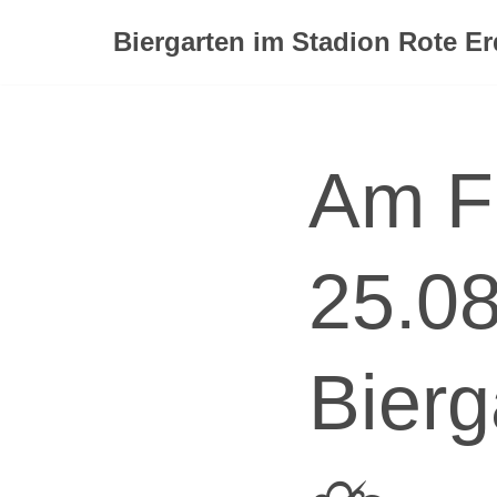
Biergarten im Stadion Rote E
Zum
Inhalt
springen
Am F
25.08
Bierg