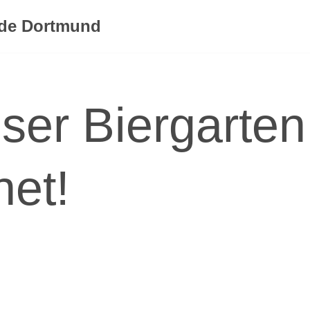
rde Dortmund
ser Biergarten 
net!