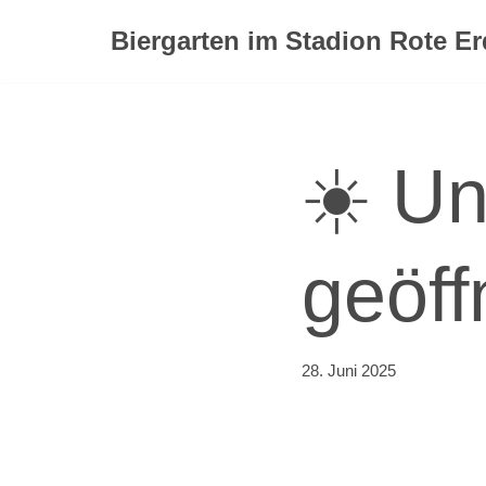
Biergarten im Stadion Rote E
Zum
Inhalt
springen
☀️ Un
geöff
28. Juni 2025